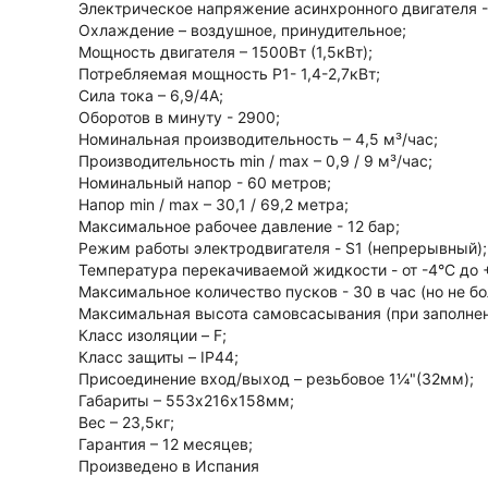
Электрическое напряжение асинхронного двигателя -
Охлаждение – воздушное, принудительное;
Мощность двигателя – 1500Вт (1,5кВт);
Потребляемая мощность P1- 1,4-2,7кВт;
Сила тока – 6,9/4А;
Оборотов в минуту - 2900;
Номинальная производительность – 4,5 м³/час;
Производительность min / max – 0,9 / 9 м³/час;
Номинальный напор - 60 метров;
Напор min / max – 30,1 / 69,2 метра;
Максимальное рабочее давление - 12 бар;
Режим работы электродвигателя - S1 (непрерывный);
Температура перекачиваемой жидкости - от -4°С до 
Максимальное количество пусков - 30 в час (но не бо
Максимальная высота самовсасывания (при заполне
Класс изоляции – F;
Класс защиты – IP44;
Присоединение вход/выход – резьбовое 1¼"(32мм);
Габариты – 553х216х158мм;
Вес – 23,5кг;
Гарантия – 12 месяцев;
Произведено в Испания