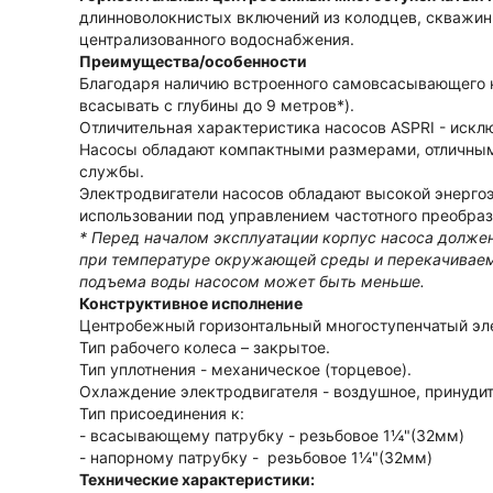
длинноволокнистых включений из колодцев, скважин, 
централизованного водоснабжения.
Преимущества/особенности
Благодаря наличию встроенного самовсасывающего 
всасывать с глубины до 9 метров*).
Отличительная характеристика насосов ASPRI - искл
Насосы обладают компактными размерами, отличным
службы.
Электродвигатели насосов обладают высокой энерго
использовании под управлением частотного преобраз
* Перед началом эксплуатации корпус насоса должен
при температуре окружающей среды и перекачиваемо
подъема воды насосом может быть меньше.
Конструктивное исполнение
Центробежный горизонтальный многоступенчатый эл
Тип рабочего колеса – закрытое.
Тип уплотнения - механическое (торцевое).
Охлаждение электродвигателя - воздушное, принудит
Тип присоединения к:
- всасывающему патрубку - резьбовое 1¼"(32мм)
- напорному патрубку - резьбовое 1¼"(32мм)
Технические характеристики: