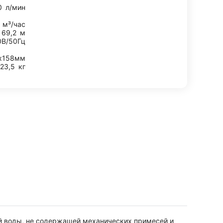
0
л/мин
9
м³/час
69,2
м
0В/50Гц
х158мм
23,5
кг
й воды, не содержащей механических примесей и