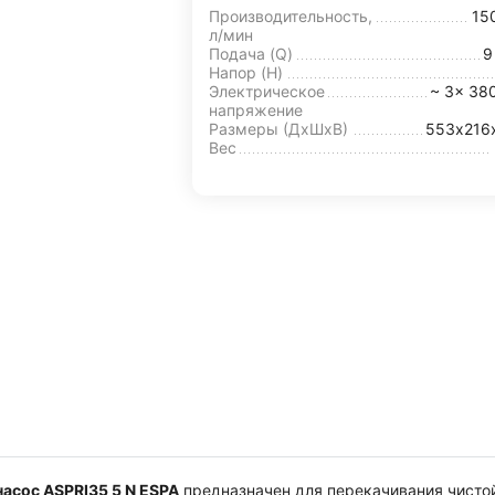
Производительность,
15
л/мин
Подача (Q)
Напор (H)
Электрическое
~ 3x 38
напряжение
Размеры (ДхШxВ)
553х216
Вес
асос ASPRI35 5 N ESPA
предназначен для перекачивания чисто