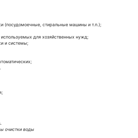
и (посудомоечные, стиральные машины и т.п.);
, используемых для хозяйственных нужд;
и и системы;
втоматических;
.
я;
.
мы очистки воды