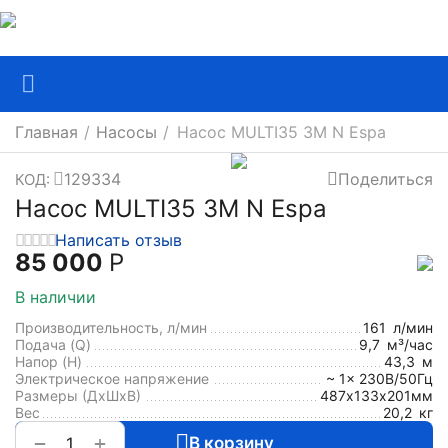
Главная
/
Насосы
/
Насос MULTI35 3M N Espa
129334
Поделиться
КОД:
Насос MULTI35 3M N Espa
Написать отзыв
85 000
Р
В наличии
Производительность, л/мин
161
л/мин
Подача (Q)
9,7
м³/час
Напор (H)
43,3
м
Электрическое напряжение
~ 1x 230В/50Гц
Размеры (ДхШxВ)
487х133х201мм
Вес
20,2
кг
+
−
В корзину