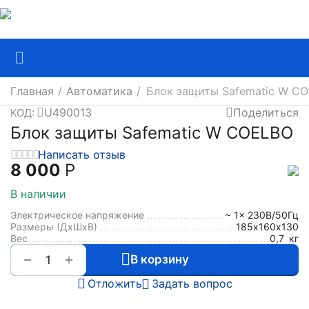
Главная
/
Автоматика
/
Блок защиты Safematic W C
U490013
Поделиться
КОД:
Блок защиты Safematic W COELBO
Написать отзыв
8 000
Р
В наличии
Электрическое напряжение
~ 1x 230В/50Гц
Размеры (ДхШxВ)
185х160х130
Вес
0,7
кг
+
−
В корзину
Отложить
Задать вопрос