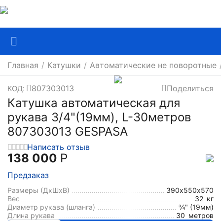
Главная
/
Катушки
/
Автоматические не поворотные
807303013
Поделиться
КОД:
Катушка автоматическая для
рукава 3/4"(19мм), L-30метров
807303013 GESPASA
Написать отзыв
138 000
Р
Предзаказ
Размеры (ДхШxВ)
390х550х570
Вес
32
кг
Диаметр рукава (шланга)
¾" (19мм)
Длина рукава
30
метров