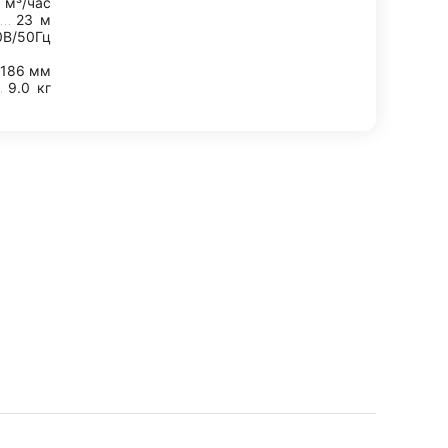
6
м³/час
23
м
0В/50Гц
186 мм
9.0
кг