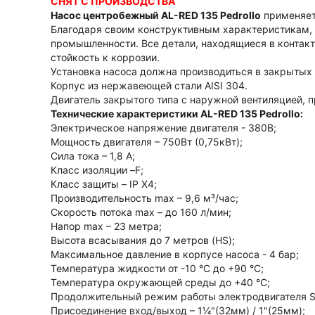
СНЯТ С ПРОИЗВОДСТВА
Насос центробежный AL-RED 135 Pedrollo
применяет
Благодаря своим конструктивным характеристикам, 
промышленности. Все детали, находящиеся в контакт
стойкость к коррозии.
Установка насоса должна производиться в закрытых
Корпус из нержавеющей стали AISI 304.
Двигатель закрытого типа с наружной вентиляцией, 
Технические характеристики AL-RED 135 Pedrollo:
Электрическое напряжение двигателя - 380В;
Мощность двигателя – 750Вт (0,75кВт);
Сила тока – 1,8 А;
Класс изоляции –F;
Класс защиты – IP X4;
Производительность max – 9,6 м³/час;
Скорость потока max – до 160 л/мин;
Напор max – 23 метра;
Высота всасывания до 7 метров (HS);
Максимальное давление в корпусе насоса - 4 бар;
Температура жидкости от -10 °C до +90 °C;
Температура окружающей среды до +40 °C;
Продолжительный режим работы электродвигателя S
Присоединение вход/выход – 1¼"(32мм) / 1"(25мм);