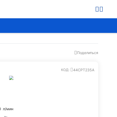
Поделиться
44CPT235A
КОД:
0
л/мин