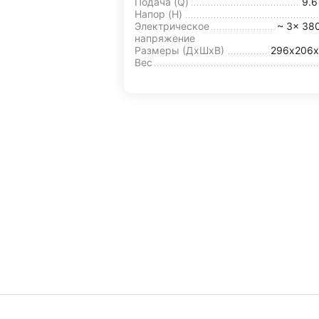
Подача (Q)
9.
Напор (H)
Электрическое
~ 3x 38
напряжение
Размеры (ДхШxВ)
296х206х
Вес