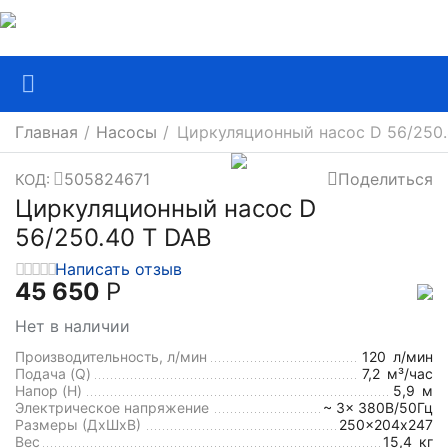
Главная
/
Насосы
/
Циркуляционный насос D 56/250.
505824671
Поделиться
КОД:
Циркуляционный насос D
56/250.40 T DAB
Написать отзыв
45 650
Р
Нет в наличии
Производительность, л/мин
120
л/мин
Подача (Q)
7,2
м³/час
Напор (H)
5,9
м
Электрическое напряжение
~ 3x 380В/50Гц
Размеры (ДхШxВ)
250x204х247
Вес
15,4
кг