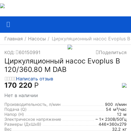
Главная
/
Насосы
/
Циркуляционный насос Evoplus B
60150991
Поделиться
КОД:
Циркуляционный насос Evoplus B
120/360.80 M DAB
Написать отзыв
170 220
Р
Нет в наличии
Производительность, л/мин
900
л/мин
Подача (Q)
54
м³/час
Напор (H)
12
м
Электрическое напряжение
~ 1x 230В/50Гц
Размеры (ДхШxВ)
446x360х279
Вес
32,2
кг