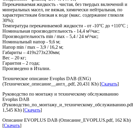
Перекачиваемая жидкость - чистая, без твердых включений и
минеральных масел, не вязкая, химически нейтральная, по
характеристикам близкая к воде (макс. содержание гликоля
30%);
Температура перекачиваемой жидкости - от -10°C до +110°C ;
Номинальная производительность - 14,4 м³/час;
Производительность min / max – 5,4 / 24 м³/час;
Номинальный напор - 9,6 м;
Напор min / max – 3,9 / 16,2 м;
Габариты – 419x273х230мм;
Вес – 20 кг;
Гарантия – 2 года;
Произведено в Италии.
Техническое описание Evoplus DAB (ENG)
(Техническое_описание__англ_.pdf, 20,431 Kb) [
Скачать
]
Руководство по монтажу и техническому обслуживанию
Evoplus DAB
(Руководство_по_монтажу_и_техническому_обслуживанию.pdf
1,545 Kb) [
Скачать
]
Описание EVOPLUS DAB (Описание_EVOPLUS.pdf, 162 Kb)
[
Скачать
]