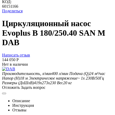
КОД:
60151166
Поделиться
Циркуляционный насос
Evoplus B 180/250.40 SAN M
DAB
Написать отзыв
144 050
Р
Нет в наличии
Производительность, л/мин
400
л/мин
Подача (Q)
24
м³/час
Напор (H)
18
м
Электрическое напряжение
~ 1x 230В/50Гц
Размеры (ДхШxВ)
419x273х230
Вес
20
кг
Отложить
Задать вопрос
Описание
Инструкция
Отзывы