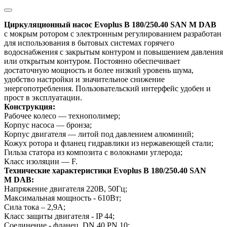
Циркуляционный насос Evoplus B 180/250.40 SAN M
DAB
с
мокрым ротором с электронным регулированием разработан
для использования в бытовых системах горячего
водоснабжения с закрытым контуром и повышением давления
или открытым контуром.
Постоянно обеспечивает
достаточную мощность и более низкий уровень шума,
удобство настройки и значительное снижение
энергопотребления. Пользовательский интерфейс удобен и
прост в эксплуатации.
Конструкция:
Рабочее колесо — технополимер;
Корпус насоса — бронза;
Корпус двигателя — литой под давлением алюминий;
Кожух ротора и фланец гидравлики из нержавеющей стали;
Гильза статора из композита с волокнами углерода;
Класс изоляции — F.
Технические характеристики Evoplus B 180/250.40 SAN
M
DAB:
Напряжение двигателя 220В, 50Гц;
Максимальная мощность - 610Вт;
Сила тока – 2,9А;
Класс защиты двигателя - IP 44;
Соединение - фланец DN 40 PN 10;