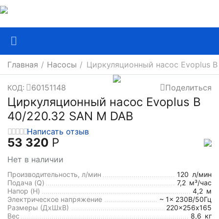
Главная
/
Насосы
/
Циркуляционный насос Evoplus B
60151148
Поделиться
КОД:
Циркуляционный насос Evoplus B
40/220.32 SAN M DAB
Написать отзыв
53 320
Р
Нет в наличии
Производительность, л/мин
120
л/мин
Подача (Q)
7,2
м³/час
Напор (H)
4,2
м
Электрическое напряжение
~ 1x 230В/50Гц
Размеры (ДхШxВ)
220x256х165
Вес
8,6
кг