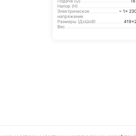
Подача (Q)
1
Напор (H)
Электрическое
~ 1x 23
напряжение
Размеры (ДхШxВ)
419x
Вес