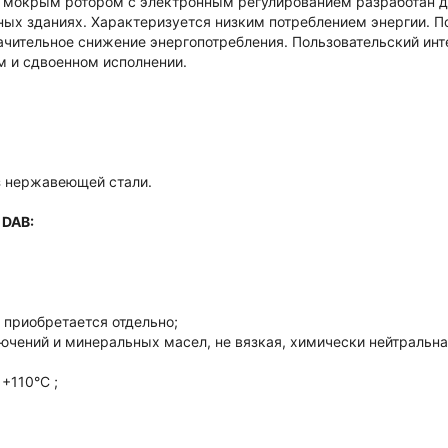
 мокрым ротором с электронным регулированием разработан
д
ых зданиях. Характеризуется низким потреблением энергии. П
ачительное снижение энергопотребления. Пользовательский инт
 и сдвоенном исполнении.
из нержавеющей стали.
DAB:
приобретается отдельно;
ючений и минеральных масел, не вязкая, химически нейтральная
+110°C ;