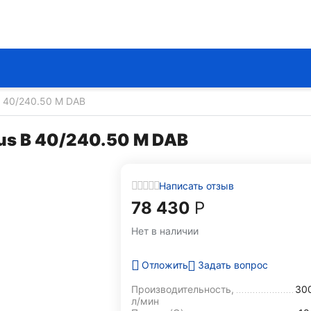
 40/240.50 M DAB
us B 40/240.50 M DAB
Написать отзыв
78 430
Р
Нет в наличии
Задать вопрос
Отложить
Производительность,
30
л/мин