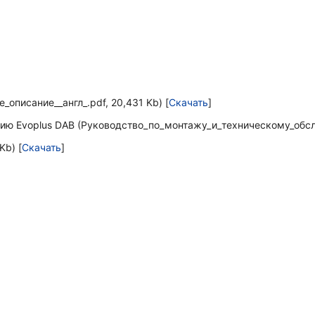
_описание__англ_.pdf, 20,431 Kb) [
Скачать
]
ю Evoplus DAB (Руководство_по_монтажу_и_техническому_обслу
Kb) [
Скачать
]