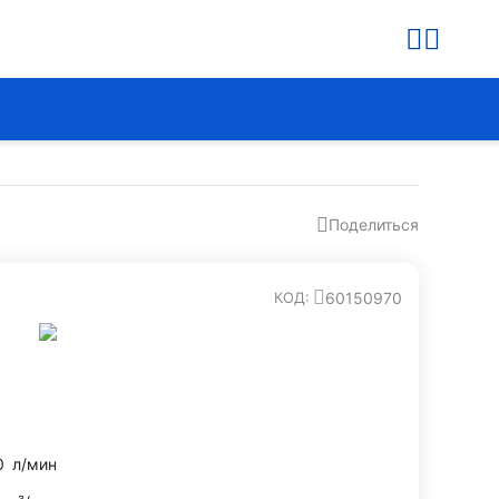
Поделиться
60150970
КОД:
0
л/мин