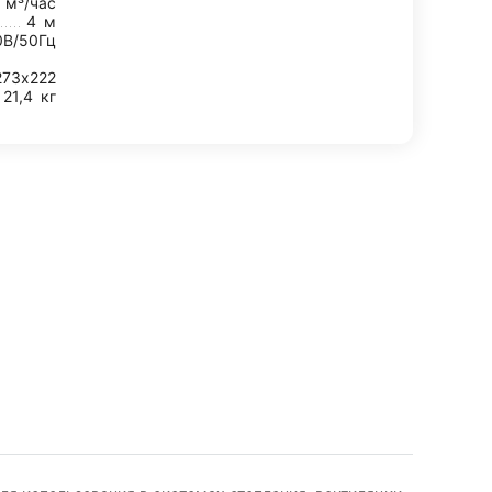
8
м³/час
4
м
0В/50Гц
273х222
21,4
кг