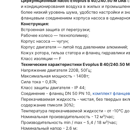
Циркуляционный насос Evoplus B 40/240.50 M
DAB
с
и кондиционирования воздуха в жилых и промышленн
более низкий уровень шума, удобство настройки и зн
фланцевым соединением корпуса насоса в одинарном
Конструкция:
Встроенная защита от перегрузки;
Рабочее колесо — технополимер;
Корпус насоса — чугун;
Корпус двигателя — литой под давлением алюминий;
Кожух ротора, гильза статора и фланец гидравлики 
Класс изоляции — F
Технические характеристики Evoplus B 40/240.50 M
Напряжение двигателя 220В, 50Гц;
Максимальная мощность - 140Вт;
Сила тока – 0,87А;
Класс защиты двигателя - IP 44;
Соединение - фланец DN 50 PN 10,
комплект фланцев
Перекачиваемая жидкость - чистая, без твердых вкл
содержание гликоля 30%);
Температура перекачиваемой жидкости - от -10°C до 
Номинальная производительность - 12 м³/час;
Производительность min / max – 5,4 / 18 м³/час;
Номинальный напор - 2,6 м;