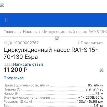
Главная
/
Насосы
/
Циркуляционный насос RA1-S 15-
9000002767
Поделиться
КОД:
Циркуляционный насос RA1-S 15-
70-130 Espa
Написать отзыв
11 200
Р
Предзаказ
Производительность, л/мин
65
л/мин
Подача (Q)
3,9
м³/час
Напор (H)
7,1
м
Электрическое напряжение
~ 1x 230В/50Гц
Размеры (ДхШxВ)
130х145х98 мм
Вес
2,6
кг