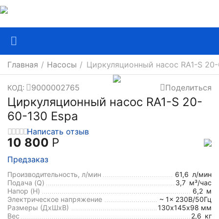
Главная
/
Насосы
/
Циркуляционный насос RA1-S 20-
9000002765
Поделиться
КОД:
Циркуляционный насос RA1-S 20-
60-130 Espa
Написать отзыв
10 800
Р
Предзаказ
Производительность, л/мин
61,6
л/мин
Подача (Q)
3,7
м³/час
Напор (H)
6,2
м
Электрическое напряжение
~ 1x 230В/50Гц
Размеры (ДхШxВ)
130х145х98 мм
Вес
2,6
кг