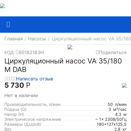
Главная
/
Насосы
/
Циркуляционный насос VA 35/18
60182183H
Поделиться
КОД:
Циркуляционный насос VA 35/180
M DAB
Написать отзыв
5 730
Р
Нет в наличии
Производительность, л/мин
50
л/мин
Подача (Q)
3
м³/час
Напор (H)
4,3
м
Электрическое напряжение
~ 1x 230В/50Гц
Размеры (ДхШxВ)
180x127х125,5
Вес
2,8
кг