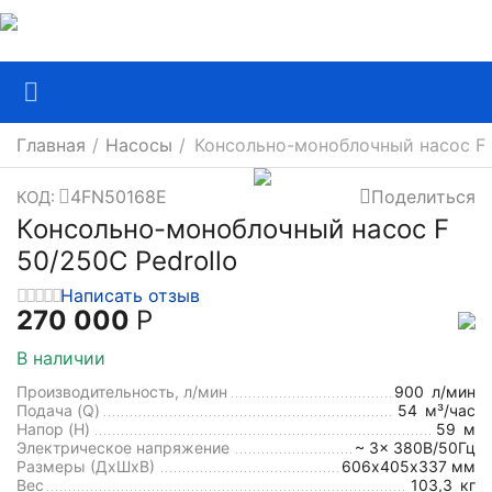
Главная
/
Насосы
/
Консольно-моноблочный насос F 
4FN50168E
Поделиться
КОД:
Консольно-моноблочный насос F
50/250C Pedrollo
Написать отзыв
270 000
Р
В наличии
Производительность, л/мин
900
л/мин
Подача (Q)
54
м³/час
Напор (H)
59
м
Электрическое напряжение
~ 3x 380В/50Гц
Размеры (ДхШxВ)
606х405х337 мм
Вес
103,3
кг