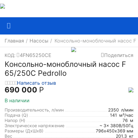
Главная
/
Насосы
/
Консольно-моноблочный насос F 
4FN65250CE
Поделиться
КОД:
Консольно-моноблочный насос F
65/250C Pedrollo
Написать отзыв
690 000
Р
В наличии
Производительность, л/мин
2350
л/мин
Подача (Q)
141
м³/час
Напор (H)
76
м
Электрическое напряжение
~ 3x 380В/50Гц
Размеры (ДхШxВ)
796х450х369 мм
Вес
201.3
кг