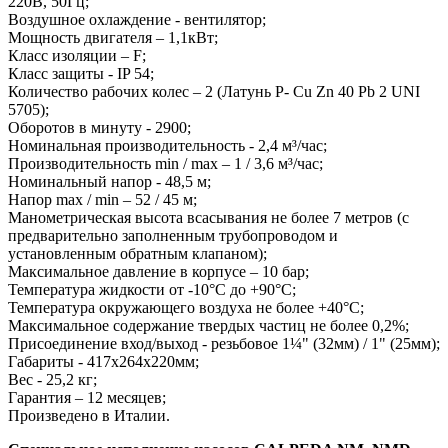
220В, 50Гц;
Воздушное охлаждение - вентилятор;
Мощность двигателя – 1,1кВт;
Класс изоляции – F;
Класс защиты - IP 54;
Количество рабочих колес – 2 (Латунь P- Cu Zn 40 Pb 2 UNI
5705);
Оборотов в минуту - 2900;
Номинальная производительность - 2,4 м³/час;
Производительность min / max – 1 / 3,6 м³/час;
Номинальный напор - 48,5 м;
Напор max / min – 52 / 45 м;
Манометрическая высота всасывания не более 7 метров (с
предварительно заполненным трубопроводом и
установленным обратным клапаном);
Максимальное давление в корпусе – 10 бар;
Температура жидкости от -10°С до +90°С;
Температура окружающего воздуха не более +40°С;
Максимальное содержание твердых частиц не более 0,2%;
Присоединение вход/выход - резьбовое 1¼" (32мм) / 1" (25мм);
Габариты - 417х264х220мм;
Вес - 25,2 кг;
Гарантия – 12 месяцев;
Произведено в Италии.