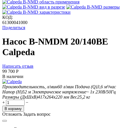
КОД:
61300041000
Поделиться
Насос B-NMDM 20/140BE
Calpeda
Написать отзыв
99 700
Р
В наличии
Производительность, л/мин
60
л/мин
Подача (Q)
3,6
м³/час
Напор (H)
52
м
Электрическое напряжение
~ 1x 230В/50Гц
Размеры (ДхШxВ)
417х264х220 мм
Вес
25,2
кг
+
−
В корзину
Отложить
Задать вопрос