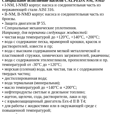
Специальное исполнение насосов CALPEDA NM, NMD
• I-NM, I-NMD корпус насоса и соединительная часть из
нержавеющей стали AISI 316.
• B-NM, B-NMD корпус насоса и соединительная часть из
бронзы.
• Защита двигателя IP 55.
• Специальные механические уплотнения.
Например, для перекачки следующих жидкостей:
• чистая вода температурой до +120°С, +140°С, +200°С;
• вода с содержание песка, мраморной крошки, красок и
растворителей, извести и пр;
• вода с высоким содержанием мелкой металлической и
пластиковой стружки, химических загрязнителей, ржавчины;
• вода с содержанием этиленгликоля, пропиленгликоля и пр.
температурой от -30°С до +120°С;
• морская (соленая) вода, как чистая, так и с содержанием
твердых частиц;
• дистиллированная вода;
• вода термальная (минеральная);
• масло температурой до +140°С и +200°С;
• нефтепродукты светлые и дизельное топливо;
• ацетон, щелочи, сода, растворители, лаки и пр;
• с взрывозащищенный двигатель Eex-d II В Т4;
• для работы с жидкостями или в окружающей среде с
повышенной температурой;