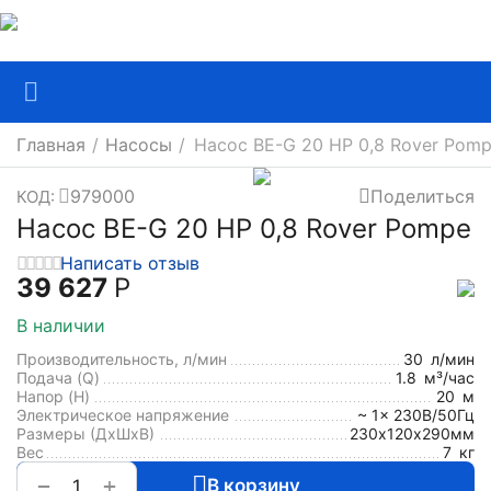
Главная
/
Насосы
/
Насос BE-G 20 HP 0,8 Rover Pom
979000
Поделиться
КОД:
Насос BE-G 20 HP 0,8 Rover Pompe
Написать отзыв
39 627
Р
В наличии
Производительность, л/мин
30
л/мин
Подача (Q)
1.8
м³/час
Напор (H)
20
м
Электрическое напряжение
~ 1x 230В/50Гц
Размеры (ДхШxВ)
230х120х290мм
Вес
7
кг
+
−
В корзину