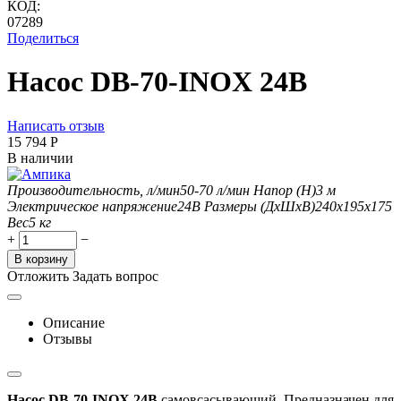
КОД:
07289
Поделиться
Насос DB-70-INOX 24В
Написать отзыв
15 794
Р
В наличии
Производительность, л/мин
50-70
л/мин
Напор (H)
3
м
Электрическое напряжение
24В
Размеры (ДхШxВ)
240х195х175
Вес
5
кг
+
−
В корзину
Отложить
Задать вопрос
Описание
Отзывы
Насос DB-70-INOX 24В
самовсасывающий. Предназначен для