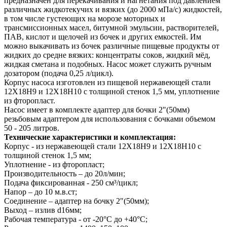
предназначен для перекачивания и нагнетания под давлением
различных жидкотекучих и вязких (до 2000 мПа/с) жидкостей,
в том числе густеющих на морозе моторных и
трансмиссионных масел, битумной эмульсии, растворителей,
ПАВ, кислот и щелочей из бочек и других емкостей. Им
можно выкачивать из бочек различные пищевые продукты от
жидких до средне вязких: концентраты соков, жидкий мёд,
жидкая сметана и подобных. Насос может служить ручным
дозатором (подача 0,25 л/цикл).
Корпус насоса изготовлен из пищевой нержавеющей стали
12Х18Н9 и 12Х18Н10 с толщиной стенок 1,5 мм, уплотнение
из фторопласт.
Насос имеет в комплекте адаптер для бочки 2"(50мм)
резьбовым адаптером для использования с бочками объемом
50 - 205 литров.
Технические характеристики и комплектация:
Корпус - из нержавеющей стали 12Х18Н9 и 12Х18Н10 с
толщиной стенок 1,5 мм;
Уплотнение - из фторопласт;
Производительность – до 20л/мин;
Подача фиксированная - 250 см³/цикл;
Напор – до 10 м.в.ст;
Соединение – адаптер на бочку 2"(50мм);
Выход – излив d16мм;
Рабочая температура - от -20°C до +40°C;