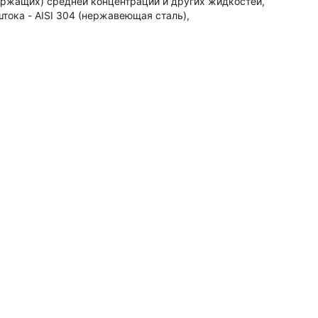
ержащих) средней концентрации и других жидкостей,
штока - AISI 304 (нержавеющая сталь),