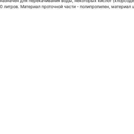
назначен для перекачивания воды, некоторых кислот (хлорсод
 литров. Материал проточной части - полипропилен, м
атериал 