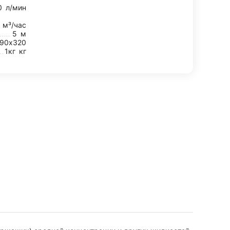
0
л/мин
2
м³/час
5
м
90х320
1кг
кг