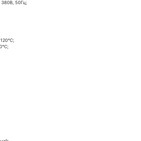
 380В, 50Гц;
120°С;
0°С;
ний;