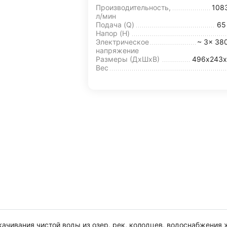
Производительность,
108
л/мин
Подача (Q)
6
Напор (H)
Электрическое
~ 3x 38
напряжение
Размеры (ДхШxВ)
496х243х
Вес
качивания чистой воды из озер, рек, колодцев, водоснабжения