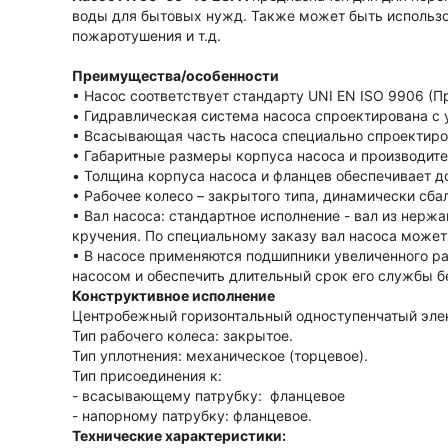
воды для бытовых нужд. Также может быть использов
пожаротушения и т.д.
Преимущества/особенности
• Насос соответствует стандарту UNI EN ISO 9906 (П
• Гидравлическая система насоса спроектирована с
• Всасывающая часть насоса специально спроектиро
• Габаритные размеры корпуса насоса и производите
• Толщина корпуса насоса и фланцев обеспечивает д
• Рабочее колесо – закрытого типа, динамически сб
• Вал насоса: стандартное исполнение - вал из нер
кручения. По специальному заказу вал насоса может б
• В насосе применяются подшипники увеличенного ра
насосом и обеспечить длительный срок его службы 
Конструктивное исполнение
Центробежный горизонтальный одноступенчатый эле
Тип рабочего колеса: закрытое.
Тип уплотнения: механическое (торцевое).
Тип присоединения
к:
- всасывающему патрубку:
фланцевое
- напорному патрубку: фланцевое
.
Технические характеристики: