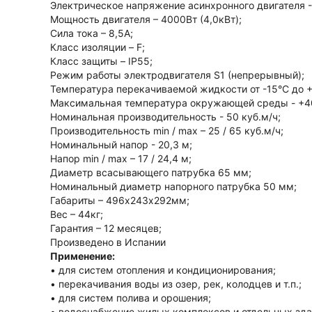
Электрическое напряжение асинхронного двигателя -
Мощность двигателя – 4000Вт (4,0кВт);
Сила тока – 8,5А;
Класс изоляции – F;
Класс защиты – IP55;
Режим работы электродвигателя S1 (непрерывный);
Температура перекачиваемой жидкости от -15°С до +
Максимальная температура окружающей среды - +4
Номинальная производительность - 50 куб.м/ч;
Производительность min / max – 25 / 65 куб.м/ч;
Номинальный напор - 20,3 м;
Напор min / max – 17 / 24,4 м;
Диаметр всасывающего патрубка 65 мм;
Номинальный диаметр напорного патрубка 50 мм;
Габариты – 496х243х292мм;
Вес – 44кг;
Гарантия – 12 месяцев;
Произведено в Испании
Применение:
• для систем отопления и кондиционирования;
• перекачивания воды из озер, рек, колодцев и т.п.;
• для систем полива и орошения;
• водоснабжение жилых комплексов и отдельных зда