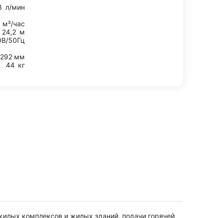
3
л/мин
5
м³/час
24,2
м
0В/50Гц
292 мм
44
кг
 жилых комплексов и жилых зданий, подачи горячей