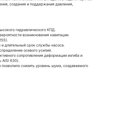
ения, создания и поддержания давления,
высокого гидравлического КПД.
вероятности возникновения кавитации.
255).
я и длительный срок службы насоса.
спределение осевого усилия.
ективного сопротивления деформации изгиба и
 AISI 630).
о позволило снизить уровень шума, создаваемого