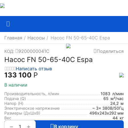
Главная
/
Насосы
/
Насос FN 50-65-40C Espa
9200000041C
Поделиться
КОД:
Насос FN 50-65-40C Espa
Написать отзыв
133 100
Р
В наличии
Производительность, л/мин
1083
л/мин
Подача (Q)
65
м³/час
Напор (H)
24,2
м
Электрическое напряжение
~ 3x 380В/50Гц
Размеры (ДхШxВ)
496х243х292 мм
Вес
44
кг
+
−
В корзину