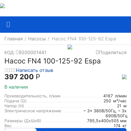
Главная
/
Насосы
/
Насос FN4 100-125-92 Espa
9200001441
Поделиться
КОД:
Насос FN4 100-125-92 Espa
Написать отзыв
397 200
Р
В наличии
Производительность, л/мин
4167
л/мин
Подача (Q)
250
м³/час
Напор (H)
21
м
Электрическое напряжение
~ 3x 380В/50Гц, ~ 3x
690В/50Гц
Размеры (ДхШxВ)
795,5х400х505 мм
Вес
174
кг