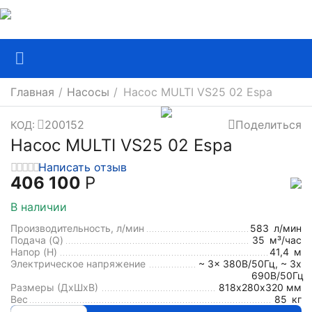
Главная
/
Насосы
/
Насос MULTI VS25 02 Espa
200152
Поделиться
КОД:
Насос MULTI VS25 02 Espa
Написать отзыв
406 100
Р
В наличии
Производительность, л/мин
583
л/мин
Подача (Q)
35
м³/час
Напор (H)
41,4
м
Электрическое напряжение
~ 3x 380В/50Гц, ~ 3x
690В/50Гц
Размеры (ДхШxВ)
818х280х320 мм
Вес
85
кг