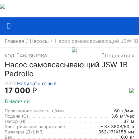
Главная
/
Насосы
/
Насос самовсасывающий JSW 1B 
46JSNP1BA
Поделиться
КОД:
Насос самовсасывающий JSW 1B
Pedrollo
Написать отзыв
17 000
Р
В наличии
Производительность, л/мин
60
л/мин
Подача (Q)
3,6
м³/час
Напор (H)
37
м
Электрическое напряжение
~ 3x 380В/50Гц
Размеры (ДхШxВ)
352х171Х158 мм
Вес
10,0
кг