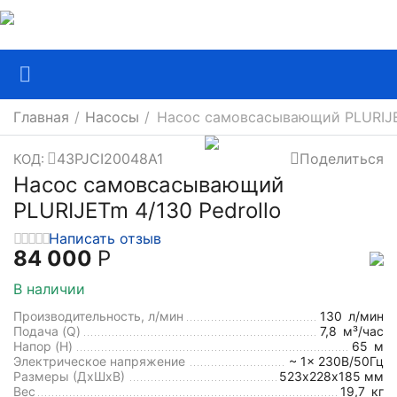
Главная
/
Насосы
/
Насос самовсасывающий PLURIJET
43PJCI20048A1
Поделиться
КОД:
Насос самовсасывающий
PLURIJETm 4/130 Pedrollo
Написать отзыв
84 000
Р
В наличии
Производительность, л/мин
130
л/мин
Подача (Q)
7,8
м³/час
Напор (H)
65
м
Электрическое напряжение
~ 1x 230В/50Гц
Размеры (ДхШxВ)
523х228x185 мм
Вес
19,7
кг