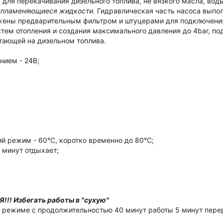
для перекачивания дизельного топлива, не вязкого масла, воды 
оспламеняющиеся жидкости.
Гидравлическая часть насоса выпол
бжены предварительным фильтром и штуцерами для подключения
стем отопления и создания максимального давления до 4bar, по
отающей на дизельном топлива.
нием - 24В;
й режим - 60°С, коротко временно до 80°С;
 минут отдыхает;
!! Избегать работы в "сухую"
 режиме с продолжительностью 40 минут работы 5 минут пере