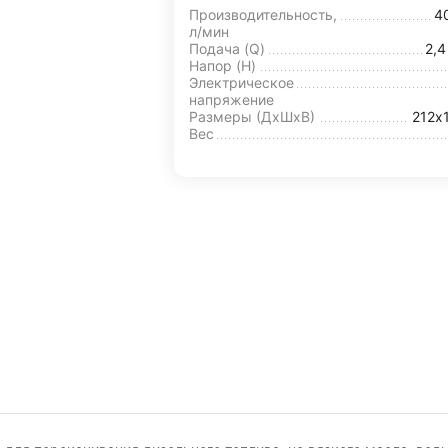
Производительность,
4
л/мин
Подача (Q)
2,
Напор (H)
Электрическое
напряжение
Размеры (ДхШxВ)
212х
Вес