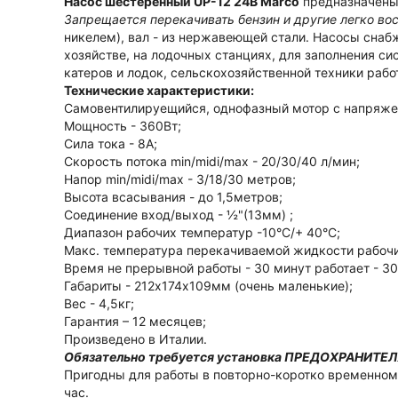
Насос шестеренный UP-12 24В Marco
предназначены 
Запрещается перекачивать бензин и другие легко в
никелем), вал - из нержавеющей стали. Насосы сна
хозяйстве, на лодочных станциях, для заполнения си
катеров и лодок, сельскохозяйственной техники раб
Технические характеристики:
Самовентилируещийся, однофазный мотор с напряже
Мощность - 360Вт;
Сила тока - 8А;
Скорость потока min/midi/max - 20/30/40 л/мин;
Напор min/midi/max - 3/18/30 метров;
Высота всасывания - до 1,5метров;
Соединение вход/выход - ½"(13мм) ;
Диапазон рабочих температур -10°С/+ 40°С;
Макс. температура перекачиваемой жидкости рабочи
Время не прерывной работы - 30 минут работает - 30
Габариты - 212х174х109мм (очень маленькие);
Вес - 4,5кг;
Гарантия – 12 месяцев;
Произведено в Италии.
Обязательно требуется установка ПРЕДОХРАНИТЕЛЯ!
Пригодны для работы в повторно-коротко временном
час.