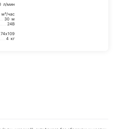
0
л/мин
4
м³/час
30
м
24В
174х109
4
кг