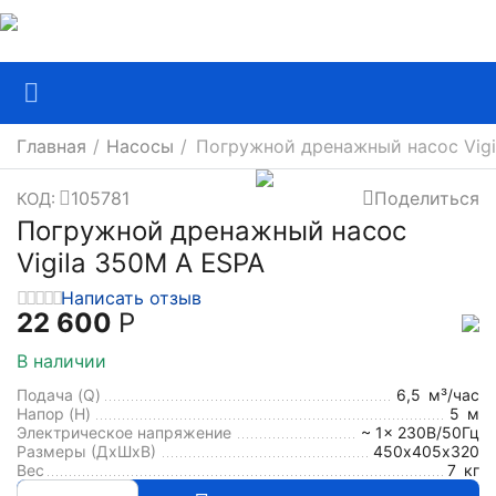
Главная
/
Насосы
/
Погружной дренажный насос Vigi
105781
Поделиться
КОД:
Погружной дренажный насос
Vigila 350M A ESPA
Написать отзыв
22 600
Р
В наличии
Подача (Q)
6,5
м³/час
Напор (H)
5
м
Электрическое напряжение
~ 1x 230В/50Гц
Размеры (ДхШxВ)
450х405х320
Вес
7
кг