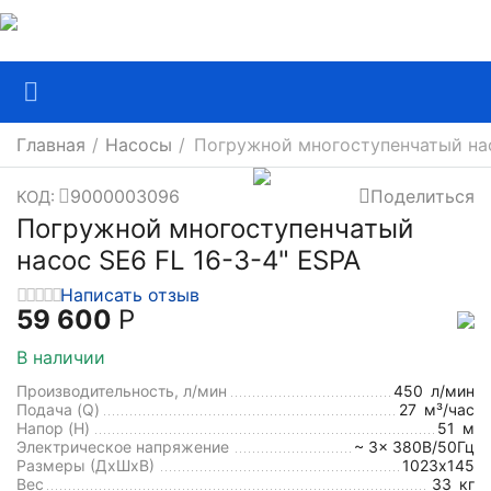
Главная
/
Насосы
/
Погружной многоступенчатый нас
9000003096
Поделиться
КОД:
Погружной многоступенчатый
насос SE6 FL 16-3-4" ESPA
Написать отзыв
59 600
Р
В наличии
Производительность, л/мин
450
л/мин
Подача (Q)
27
м³/час
Напор (H)
51
м
Электрическое напряжение
~ 3x 380В/50Гц
Размеры (ДхШxВ)
1023х145
Вес
33
кг