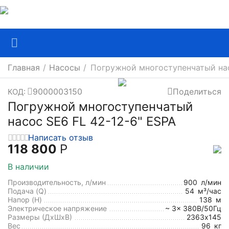
Главная
/
Насосы
/
Погружной многоступенчатый нас
9000003150
Поделиться
КОД:
Погружной многоступенчатый
насос SE6 FL 42-12-6" ESPA
Написать отзыв
118 800
Р
В наличии
Производительность, л/мин
900
л/мин
Подача (Q)
54
м³/час
Напор (H)
138
м
Электрическое напряжение
~ 3x 380В/50Гц
Размеры (ДхШxВ)
2363х145
Вес
96
кг