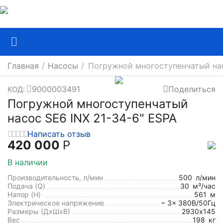
Главная
/
Насосы
/
Погружной многоступенчатый нас
9000003491
Поделиться
КОД:
Погружной многоступенчатый
насос SE6 INX 21-34-6" ESPA
Написать отзыв
420 000
Р
В наличии
Производительность, л/мин
500
л/мин
Подача (Q)
30
м³/час
Напор (H)
561
м
Электрическое напряжение
~ 3x 380В/50Гц
Размеры (ДхШxВ)
2930х145
Вес
198
кг