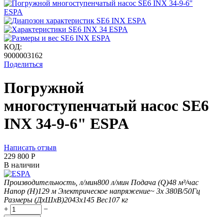
КОД:
9000003162
Поделиться
Погружной
многоступенчатый насос SE6
INX 34-9-6" ESPA
Написать отзыв
229 800
Р
В наличии
Производительность, л/мин
800
л/мин
Подача (Q)
48
м³/час
Напор (H)
129
м
Электрическое напряжение
~ 3x 380В/50Гц
Размеры (ДхШxВ)
2043х145
Вес
107
кг
+
−