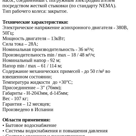
насос
,
соединенный с погружным электродвигателем
посредством жесткой стыковки (по стандарту
NEMA)
.
Тип рабочего колеса: закрытое
.
Технические характеристики:
Электрическое напряжение асинхронного двигателя - 380В,
50Гц;
Мощность двигателя – 13кВт;
Сила тока – 28А;
Номинальная производительность - 36 м³/ч;
Производительность min / max – 18 / 48 м³/ч;
Номинальный напор - 92 м;
Напор min / max – 61 / 114 м;
Содержание механических примесей - до 50 г/м³ во
взвешенном состоянии;
Температура жидкости до +30°С;
Присоединение – 3" (76мм);
Габариты - H-2043мм, d-145мм;
Вес - 107 кг;
Гарантия – 12 месяцев;
Произведено в Испании
Области применения:
• Бытовое водоснабжение
• Системы водоснабжения и повышения давления