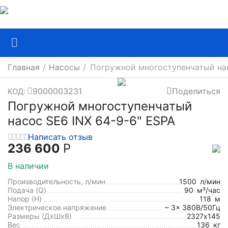
Главная
/
Насосы
/
Погружной многоступенчатый нас
9000003231
Поделиться
КОД:
Погружной многоступенчатый
насос SE6 INX 64-9-6" ESPA
Написать отзыв
236 600
Р
В наличии
Производительность, л/мин
1500
л/мин
Подача (Q)
90
м³/час
Напор (H)
118
м
Электрическое напряжение
~ 3x 380В/50Гц
Размеры (ДхШxВ)
2327х145
Вес
136
кг