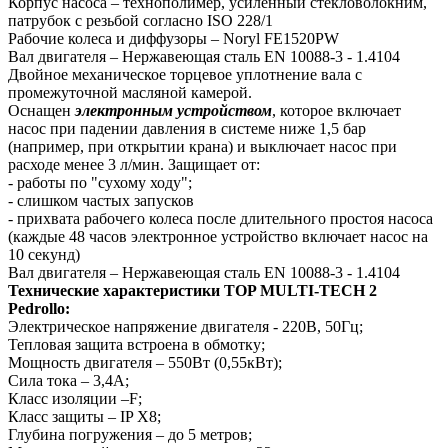
Корпус насоса – технополимер, усиленный стекловолокним,
патрубок с резьбой согласно ISO 228/1
Рабочие колеса и диффузоры – Noryl FE1520PW
Вал двигателя – Нержавеющая сталь EN 10088-3 - 1.4104
Двойное механическое торцевое уплотнение вала с
промежуточной масляной камерой.
Оснащен
электронным устройством
, которое включает
насос при падении давления в системе ниже 1,5 бар
(например, при открытии крана) и выключает насос при
расходе менее 3 л/мин. Защищает от:
- работы по "сухому ходу";
- слишком частых запусков
- прихвата рабочего колеса после длительного простоя насоса
(каждые 48 часов электронное устройство включает насос на
10 секунд)
Вал двигателя – Нержавеющая сталь EN 10088-3 - 1.4104
Технические характеристики TOP MULTI-TECH 2
Pedrollo:
Электрическое напряжение двигателя - 220В, 50Гц;
Тепловая защита встроена в обмотку;
Мощность двигателя – 550Вт (0,55кВт);
Сила тока – 3,4А;
Класс изоляции –F;
Класс защиты – IP X8;
Глубина погружения – до 5 метров;