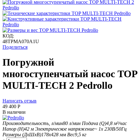
КОД:
48TPMA070A1U
Поделиться
Погружной
многоступенчатый насос TOP
MULTI-TECH 2 Pedrollo
Написать отзыв
49 400
Р
В наличии
Производительность, л/мин
80
л/мин
Подача (Q)
4,8
м³/час
Напор (H)
42
м
Электрическое напряжение
~ 1x 230В/50Гц
Размеры (ДхШxВ)
178х428 мм
Вес
9,5
кг