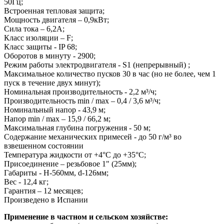
50Гц;
Встроенная тепловая защита;
Мощность двигателя – 0,9кВт;
Сила тока – 6,2А;
Класс изоляции – F;
Класс защиты - IP 68;
Оборотов в минуту - 2900;
Режим работы электродвигателя - S1 (непрерывный) ;
Максимальное количество пусков 30 в час (но не более, чем 1
пуск в течение двух минут);
Номинальная производительность - 2,2 м³/ч;
Производительность min / max – 0,4 / 3,6 м³/ч;
Номинальный напор - 43,9 м;
Напор min / max – 15,9 / 66,2 м;
Максимальная глубина погружения - 50 м;
Содержание механических примесей - до 50 г/м³ во
взвешенном состоянии
Температура жидкости от +4°С до +35°С;
Присоединение – резьбовое 1" (25мм);
Габариты - H-560мм, d-126мм;
Вес - 12,4 кг;
Гарантия – 12 месяцев;
Произведено в Испании
Применение в частном и сельском хозяйстве: