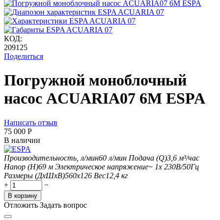
КОД:
209125
Поделиться
Погружной моноблочный
насос ACUARIA07 6M ESPA
Написать отзыв
75 000
Р
В наличии
Производительность, л/мин
60
л/мин
Подача (Q)
3,6
м³/час
Напор (H)
69
м
Электрическое напряжение
~ 1x 230В/50Гц
Размеры (ДхШxВ)
560х126
Вес
12,4
кг
+
−
В корзину
Отложить
Задать вопрос