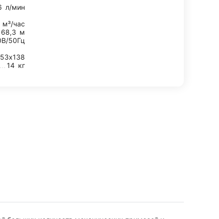
6
л/мин
9
м³/час
68,3
м
0В/50Гц
53х138
14
кг