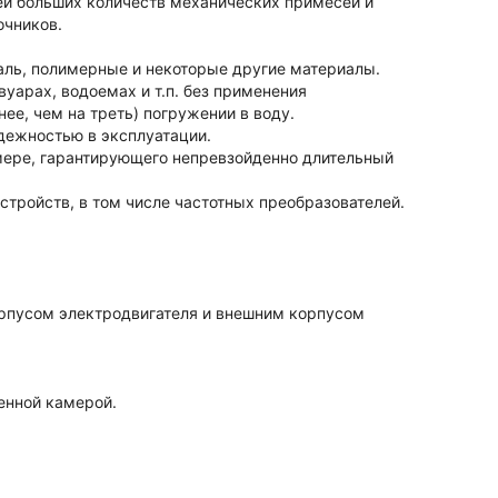
ей больших количеств механических примесей и
очников.
аль, полимерные и некоторые другие материалы.
уарах, водоемах и т.п. без применения
ее, чем на треть) погружении в воду.
дежностью в эксплуатации.
мере, гарантирующего непревзойденно длительный
ройств, в том числе частотных преобразователей.
рпусом электродвигателя и внешним корпусом
енной камерой.