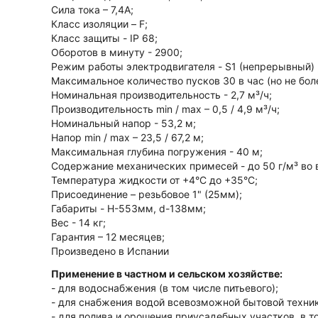
Сила тока – 7,4А;
Класс изоляции – F;
Класс защиты - IP 68;
Оборотов в минуту - 2900;
Режим работы электродвигателя - S1 (непрерывный) 
Максимальное количество пусков 30 в час (но не боле
Номинальная производительность - 2,7 м³/ч;
Производительность min / max – 0,5 / 4,9 м³/ч;
Номинальный напор - 53,2 м;
Напор min / max – 23,5 / 67,2 м;
Максимальная глубина погружения - 40 м;
Содержание механических примесей - до 50 г/м³ во
Температура жидкости от +4°С до +35°С;
Присоединение – резьбовое 1" (25мм);
Габариты - H-553мм, d-138мм;
Вес - 14 кг;
Гарантия – 12 месяцев;
Произведено в Испании
Применение в частном и сельском хозяйстве:
- для водоснабжения (в том числе питьевого);
- для снабжения водой всевозможной бытовой техник
- для полива и орошения приусадебных участков, в т