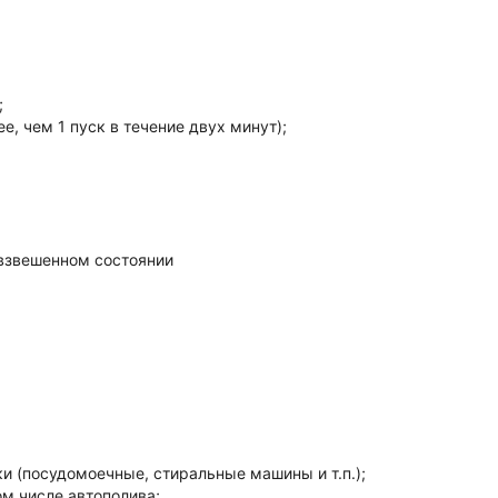
;
е, чем 1 пуск в течение двух минут);
 взвешенном состоянии
и (посудомоечные, стиральные машины и т.п.);
ом числе автополива;