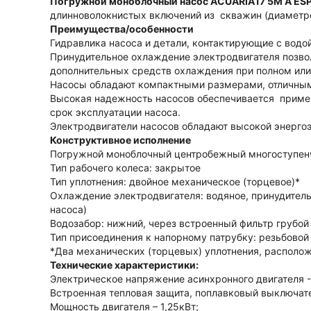
Погружной моноблочный насос ACUARIA17 5M A ES
длинноволокнистых включений из скважин (диаметром
Преимущества/особенности
Гидравлика
насоса и детали, контактирующие с водо
Принудительно
е охлаждение электродвигателя позво
дополнительных средств охлаждения при полном или 
Насосы обладают компактными размерами,
отличным
Высокая надежность насосов обеспечивается примен
срок эксплуатации насоса.
Электродвигатели насосов обладают высокой энерго
Конструктивное исполнение
Погружной моноблочный центробежный многоступен
Тип рабочего колеса: закрытое
Тип уплотнения: двойное механическое (торцевое)*
Охлаждение электродвигателя: водяное, принудите
насоса)
Водозабор: нижний, через встроенный фильтр грубой 
Тип присоединения к напорному патрубку: резьбовой
*Два механических (торцевых) уплотнения, располо
Технические характеристики:
Электрическое напряжение асинхронного двигателя -
Встроенная тепловая защита, поплавковый выключат
Мощность двигателя – 1,25кВт;