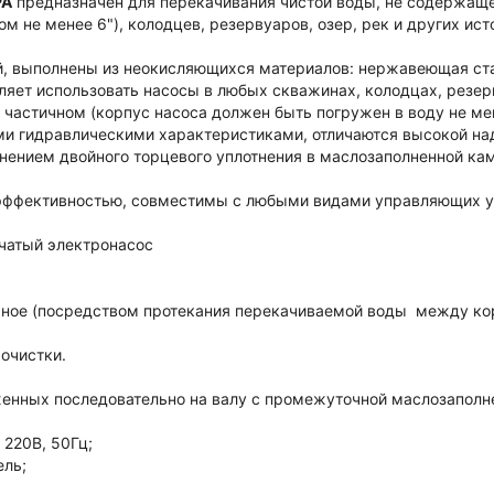
PA
предназначен
для перекачивания чистой воды, не содержащ
 не менее 6"), колодцев, резервуаров, озер, рек и других ист
й, выполнены из неокисляющихся материалов: нержавеющая ст
ляет использовать насосы в любых скважинах, колодцах, резерв
частичном (корпус насоса должен быть погружен в воду не мен
и гидравлическими характеристиками
,
отличаются высокой на
ением двойного торцевого уплотнения в маслозаполненной ка
эффективностью, совместимы с любыми видами управляющих уст
чатый электронасос
льное (посредством протекания перекачиваемой воды между ко
очистки.
женных последовательно на валу с промежуточной маслозаполн
 220В, 50Гц;
ель;