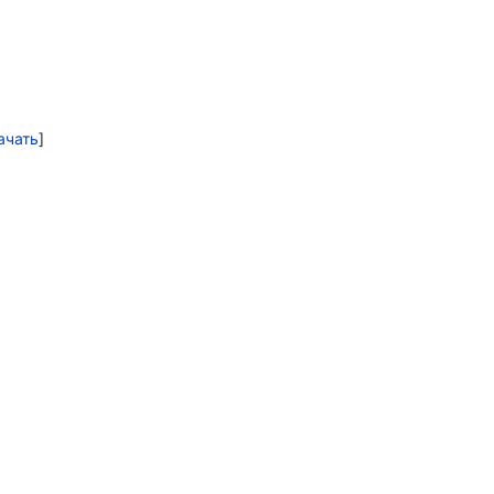
ачать
]