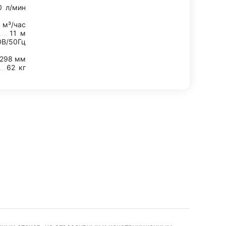
0
л/мин
0
м³/час
11
м
0В/50Гц
298 мм
62
кг