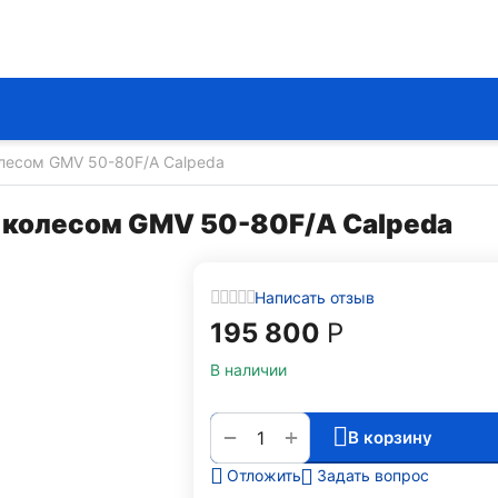
лесом GMV 50-80F/A Calpeda
 колесом GMV 50-80F/A Calpeda
Написать отзыв
195 800
Р
В наличии
+
−
В корзину
Задать вопрос
Отложить