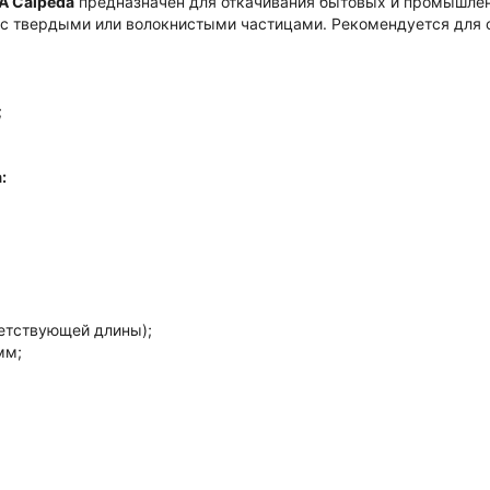
A Calpeda
предназначен
для откачивания бытовых и промышлен
 с твердыми или волокнистыми частицами. Рекомендуется для 
;
:
ветствующей длины);
мм;