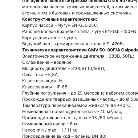
Погружной насос с вихревым колесом GMV 50-80F/
материалам насоса, грязных жидкостей, в том числе
сточных ям в бытовых и промышленных системах.
Конструктивные характеристики:
Корпус насоса – Чугун EN-GJL-250;
Рабочее колесо вихревого типа, чугун EN-GJL-250+Ni
Корпус двигателя - чугун;
Ведущий вал – хромированная сталь AISI 420B;
Технические характеристики GMV 50-80F/A Calpeda
Электрическое напряжение двигателя - 380В, 50Гц;
Охлаждение – водяное;
Мощность двигателя – 3100Вт (3,1кВт);
Сила тока – 5,8А;
Класс изоляции –H;
Класс защиты – IP 68;
Глубина погружения – до 20 метров (с кабелем соот
Прохождение твердых взвешенных частиц – до Ø 50
Температура перекачиваемой жидкости до +40°С;
Номинальная производительность - 40 м³/час;
Производительность min / max – 18 /60 м³/час;
Номинальный напор - 6 м;
Напор min / max – 1 / 11 м;
Присоединение выход – фланец DN 80;