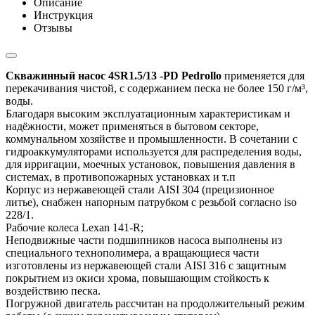
Описание
Инструкция
Отзывы
Скважинный насос 4SR1.5/13 -PD Pedrollo
применяется для
перекачивания чистой, с содержанием песка не более 150 г/м³,
воды.
Благодаря высоким эксплуатационным характеристикам и
надёжности, может применяться в бытовом секторе,
коммунальном хозяйстве и промышленности. В сочетании с
гидроаккумуляторами используется для распределения воды,
для ирригации, моечных установок, повышения давления в
системах, в противопожарных установках и т.п
Корпус из нержавеющей стали AISI 304 (прецизионное
литье), снабжен напорным патрубком с резьбой согласно iso
228/1.
Рабочие колеса Lexan 141-R;
Неподвижные части подшипников насоса выполнены из
специального технополимера, а вращающиеся части
изготовлены из нержавеющей стали AISI 316 с защитным
покрытием из окиси хрома, повышающим стойкость к
воздействию песка.
Погружной двигатель рассчитан на продолжительный режим