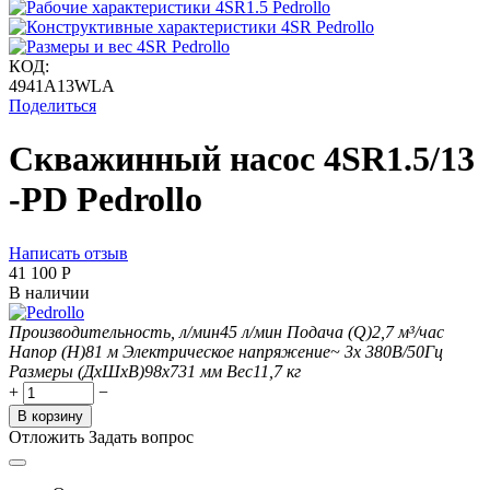
КОД:
4941A13WLA
Поделиться
Скважинный насос 4SR1.5/13
-PD Pedrollo
Написать отзыв
41 100
Р
В наличии
Производительность, л/мин
45
л/мин
Подача (Q)
2,7
м³/час
Напор (H)
81
м
Электрическое напряжение
~ 3x 380В/50Гц
Размеры (ДхШxВ)
98х731 мм
Вес
11,7
кг
+
−
В корзину
Отложить
Задать вопрос