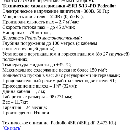
работы (с сухим перематываемым статором).
Технические характеристики 4SR1.5/13 -PD Pedrollo:
Электрическое напряжение двигателя - 380В, 50 Гц;
Мощность двигателя – 550Вт (0,55кВт);
Производительность max – 2,7 м³/час;
Скорость потока max – до 45 л/мин;
Напор max – 78 метров;
Двигатель Pedrollo маслонаполненный;
Глубина погружения до 100 метров (с кабелем
соответствующей длины);
Установка в вертикальном и горизонтальном (
до 27 ступеней
)
положениях;
Температура жидкости до +35 °C;
Максимальное содержание песка не более 150 г/м³;
Количество пусков в час: 20 с регулярными интервалами;
Продолжительный режим работы электродвигателя S1;
Присоединение выход – 1¼" (32мм);
Длина кабеля - 1,7 м;
Габаритные размеры – 98х731 мм;
Вес – 11,7кг;
Гарантия – 24 месяца;
Произведено в Италии.
Техническое описание: Pedrollo 4SR (4SR.pdf, 2,473 Kb)
[
Скачать
]