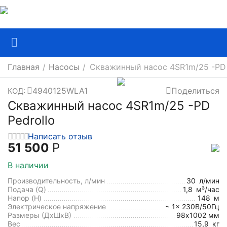
Главная
/
Насосы
/
Скважинный насос 4SR1m/25 -PD 
4940125WLA1
Поделиться
КОД:
Скважинный насос 4SR1m/25 -PD
Pedrollo
Написать отзыв
51 500
Р
В наличии
Производительность, л/мин
30
л/мин
Подача (Q)
1,8
м³/час
Напор (H)
148
м
Электрическое напряжение
~ 1x 230В/50Гц
Размеры (ДхШxВ)
98х1002 мм
Вес
15,9
кг