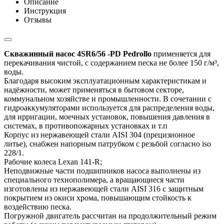
Описание
Инструкция
Отзывы
Скважинный насос 4SR6/56 -PD Pedrollo
применяется для
перекачивания чистой, с содержанием песка не более 150 г/м³,
воды.
Благодаря высоким эксплуатационным характеристикам и
надёжности, может применяться в бытовом секторе,
коммунальном хозяйстве и промышленности. В сочетании с
гидроаккумуляторами используется для распределения воды,
для ирригации, моечных установок, повышения давления в
системах, в противопожарных установках и т.п
Корпус из нержавеющей стали AISI 304 (прецизионное
литье), снабжен напорным патрубком с резьбой согласно iso
228/1.
Рабочие колеса Lexan 141-R;
Неподвижные части подшипников насоса выполнены из
специального технополимера, а вращающиеся части
изготовлены из нержавеющей стали AISI 316 с защитным
покрытием из окиси хрома, повышающим стойкость к
воздействию песка.
Погружной двигатель рассчитан на продолжительный режим