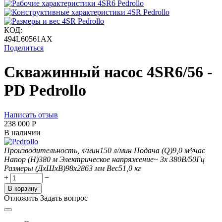
КОД:
494L60561AX
Поделиться
Скважинный насос 4SR6/56 -
PD Pedrollo
Написать отзыв
238 000
Р
В наличии
Производительность, л/мин
150
л/мин
Подача (Q)
9,0
м³/час
Напор (H)
380
м
Электрическое напряжение
~ 3x 380В/50Гц
Размеры (ДхШxВ)
98х2863 мм
Вес
51,0
кг
+
−
В корзину
Отложить
Задать вопрос