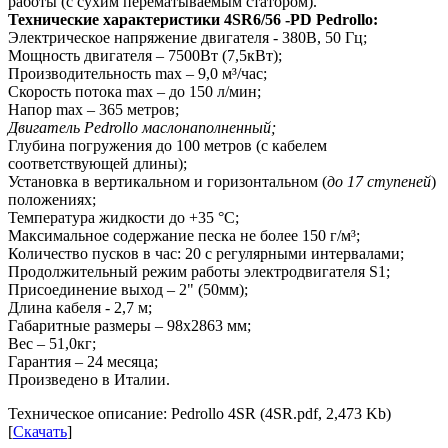
работы (с сухим перематываемым статором).
Технические характеристики 4SR6/56 -PD Pedrollo:
Электрическое напряжение двигателя - 380В, 50 Гц;
Мощность двигателя – 7500Вт (7,5кВт);
Производительность max – 9,0 м³/час;
Скорость потока max – до 150 л/мин;
Напор max – 365 метров;
Двигатель Pedrollo маслонаполненный;
Глубина погружения до 100 метров (с кабелем
соответствующей длины);
Установка в вертикальном и горизонтальном (
до 17 ступеней
)
положениях;
Температура жидкости до +35 °C;
Максимальное содержание песка не более 150 г/м³;
Количество пусков в час: 20 с регулярными интервалами;
Продолжительный режим работы электродвигателя S1;
Присоединение выход – 2" (50мм);
Длина кабеля - 2,7 м;
Габаритные размеры – 98х2863 мм;
Вес – 51,0кг;
Гарантия – 24 месяца;
Произведено в Италии.
Техническое описание: Pedrollo 4SR (4SR.pdf, 2,473 Kb)
[
Скачать
]