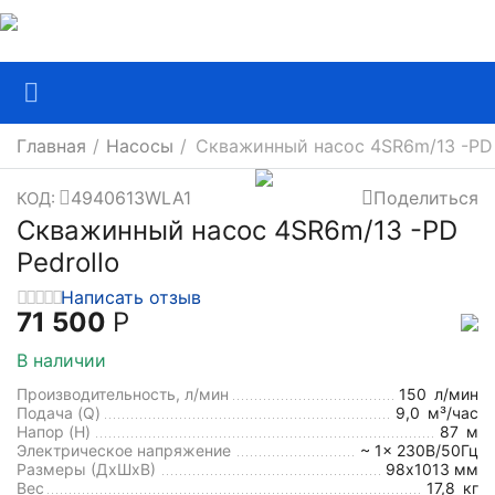
Главная
/
Насосы
/
Скважинный насос 4SR6m/13 -PD 
4940613WLA1
Поделиться
КОД:
Скважинный насос 4SR6m/13 -PD
Pedrollo
Написать отзыв
71 500
Р
В наличии
Производительность, л/мин
150
л/мин
Подача (Q)
9,0
м³/час
Напор (H)
87
м
Электрическое напряжение
~ 1x 230В/50Гц
Размеры (ДхШxВ)
98х1013 мм
Вес
17,8
кг