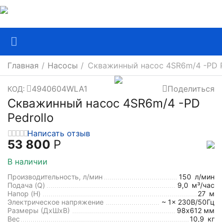
Главная
/
Насосы
/
Скважинный насос 4SR6m/4 -PD P
4940604WLA1
Поделиться
КОД:
Скважинный насос 4SR6m/4 -PD
Pedrollo
Написать отзыв
53 800
Р
В наличии
Производительность, л/мин
150
л/мин
Подача (Q)
9,0
м³/час
Напор (H)
27
м
Электрическое напряжение
~ 1x 230В/50Гц
Размеры (ДхШxВ)
98х612 мм
Вес
10,9
кг