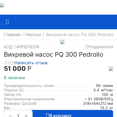
Главная
/
Насосы
/
Вихревой насос PQ 300 Pedrollo
41PQT937A
Поделиться
КОД:
Вихревой насос PQ 300 Pedrollo
Написать отзыв
51 000
Р
В наличии
Производительность, л/мин
90
л/мин
Подача (Q)
5.4
м³/час
Напор (H)
100
м
Электрическое напряжение
~ 3x 380В/50Гц
Размеры (ДхШxВ)
318х164х212 мм
Вес
15.2
кг
+
−
В корзину