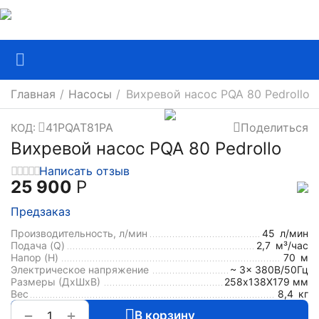
Главная
/
Насосы
/
Вихревой насос PQA 80 Pedrollo
41PQAT81PA
Поделиться
КОД:
Вихревой насос PQA 80 Pedrollo
Написать отзыв
25 900
Р
Предзаказ
Производительность, л/мин
45
л/мин
Подача (Q)
2,7
м³/час
Напор (H)
70
м
Электрическое напряжение
~ 3x 380В/50Гц
Размеры (ДхШxВ)
258х138Х179 мм
Вес
8,4
кг
+
−
В корзину