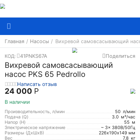
Главная
/
Насосы
/
Вихревой самовсасывающий насос
41PNKS67A
Поделиться
КОД:
Вихревой самовсасывающий
насос PKS 65 Pedrollo
Написать отзыв
24 000
Р
В наличии
Производительность, л/мин
50
л/мин
Подача (Q)
3.0
м³/час
Напор (H)
55
м
Электрическое напряжение
~ 3x 380В/50Гц
Размеры (ДхШxВ)
226х190x149 мм
Вес
7,8
кг